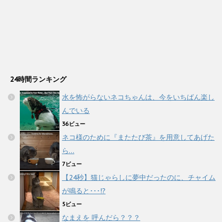
24時間ランキング
水を怖がらないネコちゃんは、今をいちばん楽し
んでいる
36ビュー
ネコ様のために『またたび茶』を用意してあげた
ら…
7ビュー
【24秒】猫じゃらしに夢中だったのに、チャイム
が鳴ると･･･!?
5ビュー
なまえを 呼んだら？？？