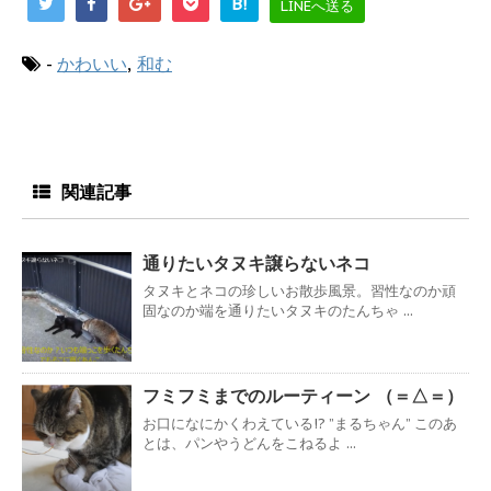
B!
LINEへ送る
-
かわいい
,
和む
関連記事
通りたいタヌキ譲らないネコ
タヌキとネコの珍しいお散歩風景。習性なのか頑
固なのか端を通りたいタヌキのたんちゃ ...
フミフミまでのルーティーン （＝△＝）
お口になにかくわえている!? ”まるちゃん” このあ
とは、パンやうどんをこねるよ ...