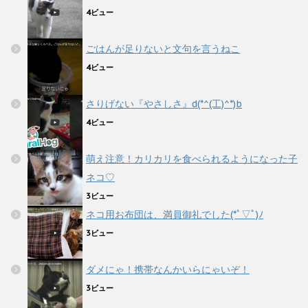
4ビュー
ごはんが足りないと文句を言うねこ
4ビュー
さりげない『やさしさ』d(*^(工)^*)b
4ビュー
萌え注意！カリカリを食べられるようになった子
ネコ♡
3ビュー
ネコ用お布団は、満員御礼でした(*ﾟ▽ﾟ)ﾉ
3ビュー
ダメにゃ！携帯なんかいらにゃいぞ！
3ビュー