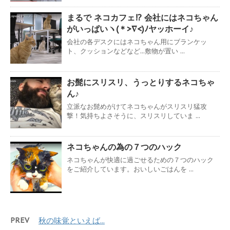
まるで ネコカフェ!? 会社にはネコちゃん
がいっぱいヽ(＊>∇<)ﾉヤッホーイ♪
会社の各デスクにはネコちゃん用にブランケッ
ト、クッションなどなど...敷物が置い ...
お髭にスリスリ、うっとりするネコちゃ
ん♪
立派なお髭めがけてネコちゃんがスリスリ猛攻
撃！気持ちよさそうに、スリスリしていま ...
ネコちゃんの為の７つのハック
ネコちゃんが快適に過ごせるための７つのハック
をご紹介しています。おいしいごはんを ...
PREV
秋の味覚といえば...