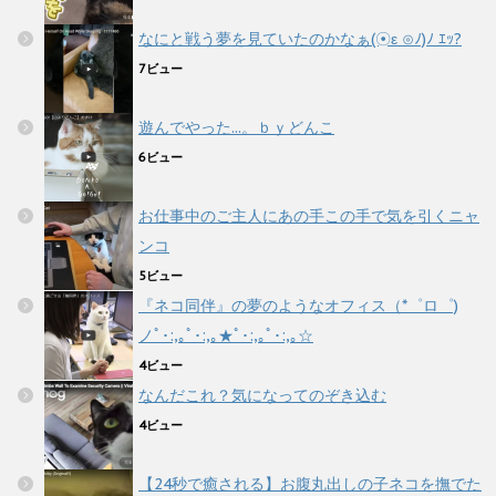
なにと戦う夢を見ていたのかなぁ(☉ε ⊙ﾉ)ﾉ ｴｯ?
7ビュー
遊んでやった...。ｂｙどんこ
6ビュー
お仕事中のご主人にあの手この手で気を引くニャ
ンコ
5ビュー
『ネコ同伴』の夢のようなオフィス（*゜ロ゜)
ノﾟ･:,｡ﾟ･:,｡★ﾟ･:,｡ﾟ･:,｡☆
4ビュー
なんだこれ？気になってのぞき込む
4ビュー
【24秒で癒される】お腹丸出しの子ネコを撫でた