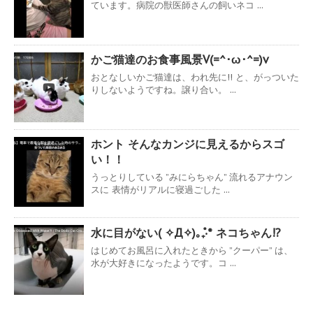
ています。病院の獣医師さんの飼いネコ ...
かご猫達のお食事風景V(=^･ω･^=)v
おとなしいかご猫達は、われ先に!! と、がっついた
りしないようですね。譲り合い。 ...
ホント そんなカンジに見えるからスゴ
い！！
うっとりしている ”みにらちゃん” 流れるアナウン
スに 表情がリアルに寝過ごした ...
水に目がない( ✧Д✧)｡₊̊‧* ネコちゃん!?
はじめてお風呂に入れたときから ”クーパー” は、
水が大好きになったようです。コ ...