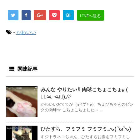
B!
LINEへ送る
-
かわいい
関連記事
みんな やりたい!! 肉球こちょこちょ₍₍ (
๑॔˃̶◡ ˂̶๑॓)◞♡
かわいいおててが（๑✧∀✧๑） ちょびちゃんのピン
クの肉球☆ こちょこちょした～ ...
ひたすら、フミフミ フミフミ...ԅ( ˘ω˘ԅ)
キジトラネコちゃん、ひたすらお腹をフミフミし