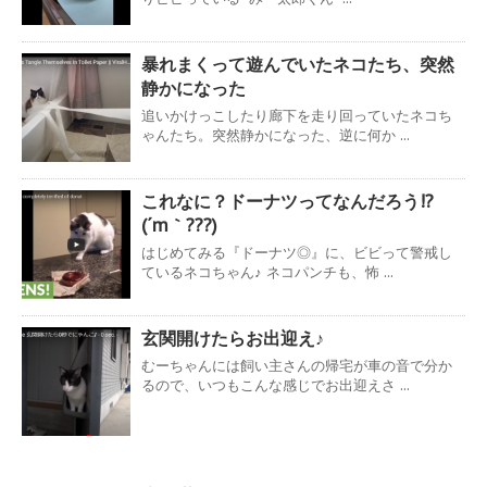
暴れまくって遊んでいたネコたち、突然
静かになった
追いかけっこしたり廊下を走り回っていたネコち
ゃんたち。突然静かになった、逆に何か ...
これなに？ドーナツってなんだろう!?
(´m｀???)
はじめてみる『ドーナツ◎』に、ビビって警戒し
ているネコちゃん♪ ネコパンチも、怖 ...
玄関開けたらお出迎え♪
むーちゃんには飼い主さんの帰宅が車の音で分か
るので、いつもこんな感じでお出迎えさ ...