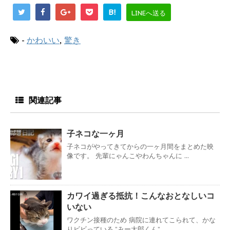
B!
LINEへ送る
-
かわいい
,
驚き
関連記事
子ネコな一ヶ月
子ネコがやってきてからの一ヶ月間をまとめた映
像です。 先輩にゃんこやわんちゃんに ...
カワイ過ぎる抵抗！こんなおとなしいコ
いない
ワクチン接種のため 病院に連れてこられて、かな
りビビっている ”みー太郎くん” ...