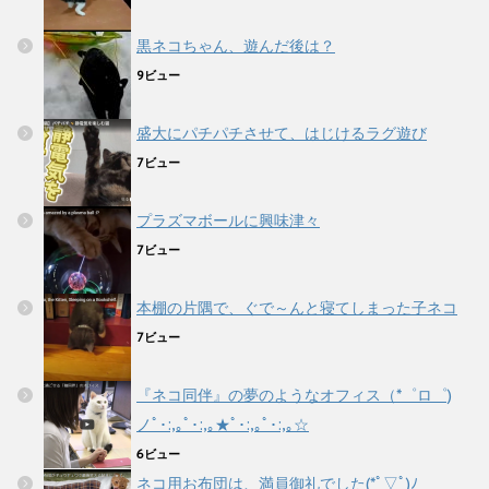
黒ネコちゃん、遊んだ後は？
9ビュー
盛大にパチパチさせて、はじけるラグ遊び
7ビュー
プラズマボールに興味津々
7ビュー
本棚の片隅で、ぐで～んと寝てしまった子ネコ
7ビュー
『ネコ同伴』の夢のようなオフィス（*゜ロ゜)
ノﾟ･:,｡ﾟ･:,｡★ﾟ･:,｡ﾟ･:,｡☆
6ビュー
ネコ用お布団は、満員御礼でした(*ﾟ▽ﾟ)ﾉ