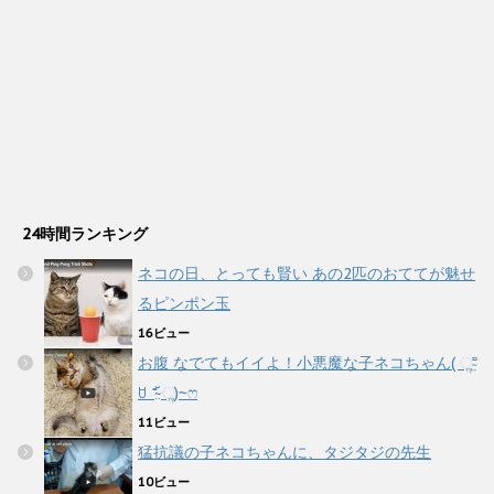
24時間ランキング
ネコの日、とっても賢い あの2匹のおててが魅せ
るピンポン玉
16ビュー
お腹 なでてもイイよ！小悪魔な子ネコちゃん( ૢ⁼̴̤̆
ꇴ ⁼̴̤̆ ૢ)~ෆ
11ビュー
猛抗議の子ネコちゃんに、タジタジの先生
10ビュー