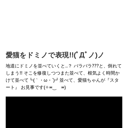
愛猫をドミノで表現!!(ﾟДﾟノ)ノ
地道にドミノを並べていくと...？ バラバラ???と、倒れて
しまう!! そこを修復しつつまた並べて、根気よく時間か
けて並べて┗(｀・ω・´)┛並べて、愛猫ちゃんが『スタ
ート』 お見事です(✧≖‿ゝ≖)