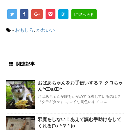
B!
LINEへ送る
-
おもしろ
,
かわいい
関連記事
おばあちゃんをお手伝いする？ クロちゃ
ん^ↀᴥↀ^
おばあちゃんが腰をかがめて収穫しているのは？
『タモギタケ』 キレイな黄色いキノコ ...
邪魔をしない！あえて読む手助けをして
くれる(*σ＾∇＾)σ