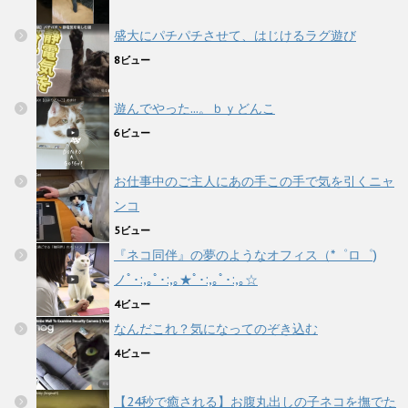
盛大にパチパチさせて、はじけるラグ遊び
8ビュー
遊んでやった...。ｂｙどんこ
6ビュー
お仕事中のご主人にあの手この手で気を引くニャ
ンコ
5ビュー
『ネコ同伴』の夢のようなオフィス（*゜ロ゜)
ノﾟ･:,｡ﾟ･:,｡★ﾟ･:,｡ﾟ･:,｡☆
4ビュー
なんだこれ？気になってのぞき込む
4ビュー
【24秒で癒される】お腹丸出しの子ネコを撫でた