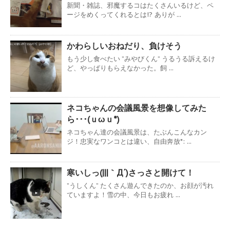
新聞・雑誌、邪魔するコはたくさんいるけど、ペ
ージをめくってくれるとは!? ありが ...
かわらしいおねだり、負けそう
もう少し食べたい ”みやびくん” うるうる訴えるけ
ど、やっぱりもらえなかった。飼 ...
ネコちゃんの会議風景を想像してみた
ら･･･(ｕωｕ*)
ネコちゃん達の会議風景は、たぶんこんなカン
ジ！忠実なワンコとは違い、自由奔放*: ...
寒いしっ(|||｀Д´)さっさと開けて！
”うしくん” たくさん遊んできたのか、お顔が汚れ
ていますよ！雪の中、今日もお疲れ ...