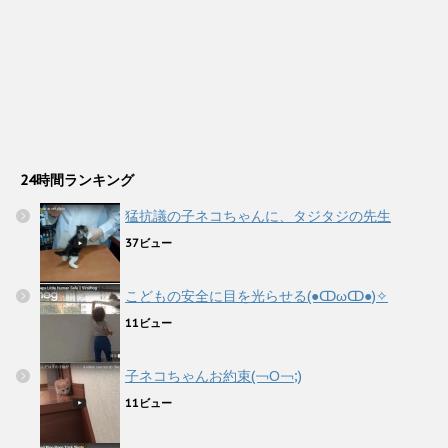
24時間ランキング
猛抗議の子ネコちゃんに、タジタジの先生
37ビュー
こどもの安全に目を光らせる(●ↀωↀ●)✧
11ビュー
子ネコちゃんお約束(￢Ο￢;)
11ビュー