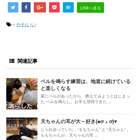
B!
LINEへ送る
-
かわいい
関連記事
ベルを鳴らす練習は、地道に続けている
と楽しくなる
家にベルがあったから、教えてみようとはじまっ
た ベルを鳴らし。お手も習得できた ...
天ちゃんの耳が大～好き(๑ơ ₃ ơ)♥
じゃれ合っていた、”ももちゃん” と ”天ちゃん” 。
ももちゃんが、天ちゃんの耳 ...