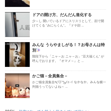
ドアの開け方、だんだん進化する
少～し 開いているドアにスリスリとして、顔で開
けてくる ”みにらくん”。『ドヤ顔 ...
みんな うらやましがる！？お母さんは特
別
階段下から「ニャ～お ニャ～お」”豆大福くん” が
呼んでおります。『オマメ～』と ...
かご猫－全員集合－
かご猫全員集合٩(ˊᗜˋ*)وｲｴｰｲ なかなか、みんな横一
列揃うってないよね～ ...