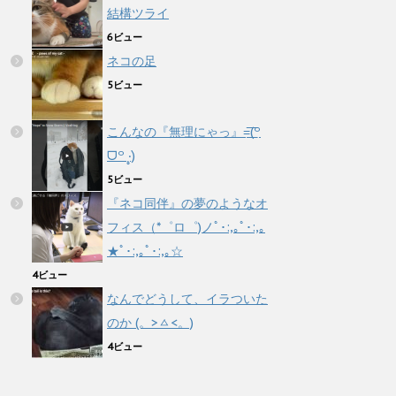
結構ツライ
6ビュー
ネコの足
5ビュー
こんなの『無理にゃっ』=͟͟͞͞(꒪
ᗜ꒪ ‧̣̥̇)
5ビュー
『ネコ同伴』の夢のようなオ
フィス（*゜ロ゜)ノﾟ･:,｡ﾟ･:,｡
★ﾟ･:,｡ﾟ･:,｡☆
4ビュー
なんでどうして、イラついた
のか (。>ㅿ<。)
4ビュー