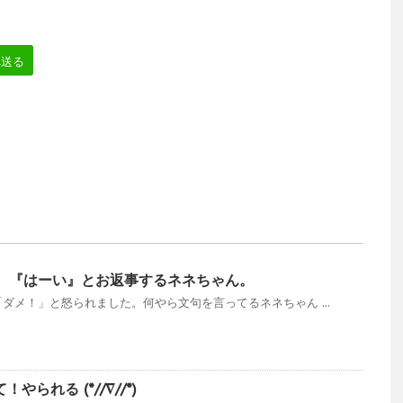
へ送る
、『はーい』とお返事するネネちゃん。
ダメ！」と怒られました。何やら文句を言ってるネネちゃん ...
やられる (*//∇//*)