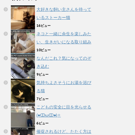
大好きな飼い主さんを待って
いるストーカー猫
16ビュー
ネコと一緒に余生を楽しみた
い、生きがいになる取り組み
10ビュー
なんだこれ？気になってのぞ
き込む
9ビュー
気持ちよさそうにお湯を浴び
る猫
7ビュー
こどもの安全に目を光らせる
(●ↀωↀ●)✧
6ビュー
催促されるけど、たたく方は