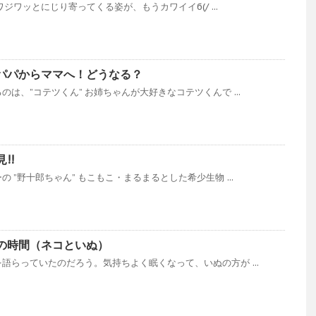
ワジワッとにじり寄ってくる姿が、もうカワイイб(/ ...
パパからママへ！どうなる？
は、”コテツくん” お姉ちゃんが大好きなコテツくんで ...
!!
 ”野十郎ちゃん” もこもこ・まるまるとした希少生物 ...
の時間（ネコといぬ）
語らっていたのだろう。気持ちよく眠くなって、いぬの方が ...