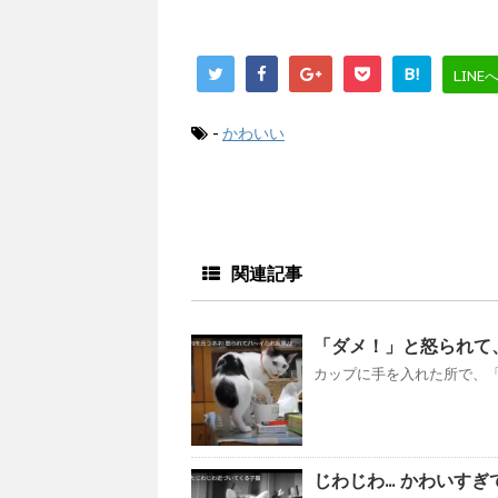
B!
LINE
-
かわいい
関連記事
「ダメ！」と怒られて
カップに手を入れた所で、「
じわじわ... かわいすぎて！