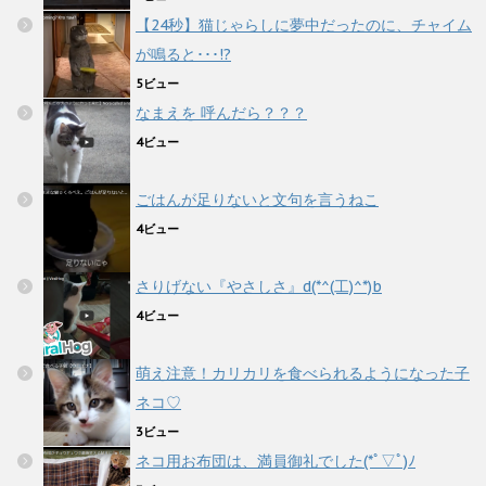
【24秒】猫じゃらしに夢中だったのに、チャイム
が鳴ると･･･!?
5ビュー
なまえを 呼んだら？？？
4ビュー
ごはんが足りないと文句を言うねこ
4ビュー
さりげない『やさしさ』d(*^(工)^*)b
4ビュー
萌え注意！カリカリを食べられるようになった子
ネコ♡
3ビュー
ネコ用お布団は、満員御礼でした(*ﾟ▽ﾟ)ﾉ