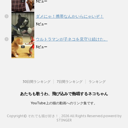
3ビュー
ダメにゃ！携帯なんかいらにゃいぞ！
3ビュー
ウルトラマンが子ネコを見守り続けた。
3ビュー
30日間ランキング
7日間ランキング
ランキング
あたちも歌うわ、飛び込みで熱唱するネコちゃん
YouTube上の猫の動画へのリンク集です。
Copyright© それでも猫が好き！ , 2026 All Rights Reserved.
powerd by
STINGER