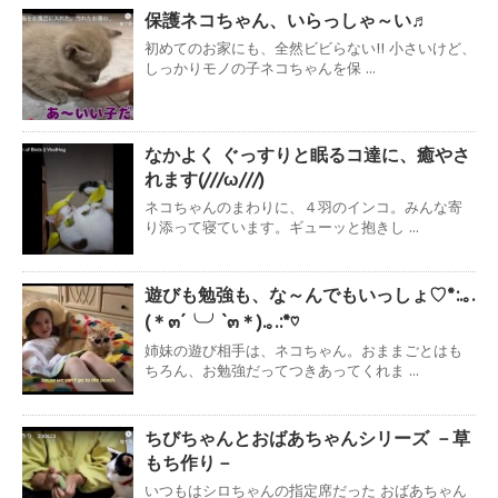
保護ネコちゃん、いらっしゃ～い♬
初めてのお家にも、全然ビビらない!! 小さいけど、
しっかりモノの子ネコちゃんを保 ...
なかよく ぐっすりと眠るコ達に、癒やさ
れます(///ω///)
ネコちゃんのまわりに、４羽のインコ。みんな寄
り添って寝ています。ギューッと抱きし ...
遊びも勉強も、な～んでもいっしょ♡*:.｡.
(＊๓´╰╯`๓＊).｡.:*♡
姉妹の遊び相手は、ネコちゃん。おままごとはも
ちろん、お勉強だってつきあってくれま ...
ちびちゃんとおばあちゃんシリーズ －草
もち作り－
いつもはシロちゃんの指定席だった おばあちゃん