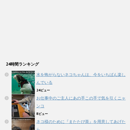
24時間ランキング
水を怖がらないネコちゃんは、今をいちばん楽し
んでいる
24ビュー
お仕事中のご主人にあの手この手で気を引くニャ
ンコ
8ビュー
ネコ様のために『またたび茶』を用意してあげた
ら…