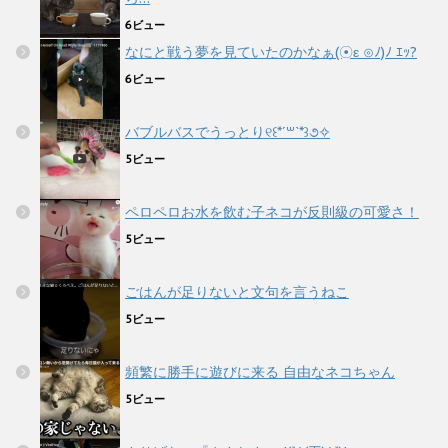
6ビュー
なにと戦う夢を見ていたのかなぁ(☉ε ⊙ﾉ)ﾉ ｴｯ?
6ビュー
バブルバスでうっとり୧꒰*´꒳`*꒱૭✧
5ビュー
ペロペロお水を飲む子ネコが反則級の可愛さ！
5ビュー
ごはんが足りないと文句を言うねこ
5ビュー
頻繁に勝手に遊びに来る 自由なネコちゃん
5ビュー