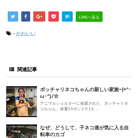
B!
LINEへ送る
-
かわいい
関連記事
ポッチャリネコちゃんの新しい家族~(=^･
ω･^)ﾉ☆
アニマルシェルターに保護された、ポッチャリネ
コちゃん。体重35ポンド!! 15. ...
なぜ、どうして、子ネコ達が気に入る自
転車のカゴ