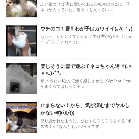
ふと気づけば 家に置いてある自転車のカゴに、子
ネコが入っていた。違うコも入ってい ...
ウチのコ１番!! わが子はカワイイ(｡ﾉε｀｡)
もう～、かわいくてかわいくて仕方がない!! ぶちゅ
ーっﾟ☆+.ﾟ☆+(〃´3(･ ...
楽しそうに雪で遊ぶ子ネコちゃん達ヾ(｡>
ｖ<｡)ﾉﾞ*。
寒い!冷たい!なんて全く感じさせないV(=^･ω･^=)v
かまくらではしゃぐ子 ...
止まらない！から、気が済むまでヤルし
かない=͟͟͞͞(๑•̀д•́)))
取り憑かれたように、ひたすらフミフミをする ”ボ
ス吉くん” なんともカワイイです ...