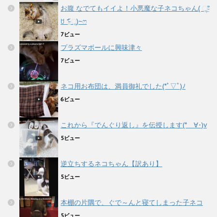
お腹 なでてもイイよ！小悪魔な子ネコちゃん( ૢ⁼̴̤̆
ꇴ ⁼̴̤̆ ૢ)~ෆ
7ビュー
プラズマボールに興味津々
7ビュー
ネコ用お布団は、満員御礼でした(*ﾟ▽ﾟ)ﾉ
6ビュー
これから『でんぐり返し』を伝授します(*ゝ∀･)v
5ビュー
逆立ちするネコちゃん【訳あり】
5ビュー
本棚の片隅で、ぐで～んと寝てしまった子ネコ
5ビュー