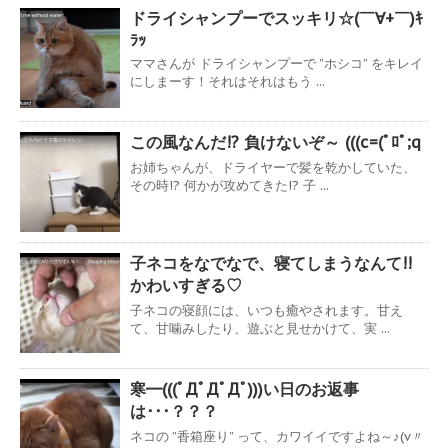
ドライシャンプーでスッキリ☆(￣∀+￣)ｷ
ﾗｯ
ママさんが ドライシャンプーで ”ホシコ” をキレイ
にしまーす！それはそれはもう ...
この風なんだ!? 負けないぞ～ (((c=(ﾟﾛﾟ;q
お姉ちゃんが、ドライヤーで髪を乾かしていた、
その時!? 何かが攻めてきた!? 子 ...
子ネコをなでなで、寝てしまうなんて!!
かわいすぎる♡
子ネコの寝顔には、いつも癒やされます。甘え
て、甘噛みしたり、遊ぶと見せかけて、実 ...
寒━(((ﾟДﾟДﾟДﾟ)))い日のお返事
は･･･？？？
ネコの ”香箱座り” って、カワイイですよね～♪(v〃