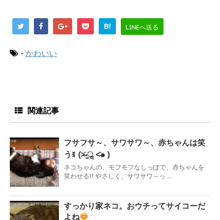
B!
LINEへ送る
-
かわいい
関連記事
フサフサ～、サワサワ～、赤ちゃんは笑
うꉂ (˃̶᷄‧̫ॢ ˂̶᷅๑ )
ネコちゃんの、モフモフなしっぽで、赤ちゃんを
笑わせる!! やさしく、サワサワ～っ ...
すっかり家ネコ。おウチってサイコーだ
よね