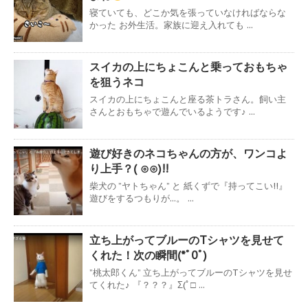
寝ていても、どこか気を張っていなければならな
かった お外生活。家族に迎え入れても ...
スイカの上にちょこんと乗っておもちゃ
を狙うネコ
スイカの上にちょこんと座る茶トラさん。飼い主
さんとおもちゃで遊んでいるようです♪ ...
遊び好きのネコちゃんの方が、ワンコよ
り上手？( ⊙⊙)!!
柴犬の ”ヤトちゃん” と 紙くずで『持ってこい!!』
遊びをするつもりが...。 ...
立ち上がってブルーのTシャツを見せて
くれた！次の瞬間(*ﾟ0ﾟ)
”桃太郎くん” 立ち上がってブルーのTシャツを見せ
てくれた♪ 『？？？』Σ(ﾟ□ ...