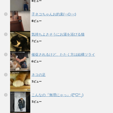
8ビュー
子ネコちゃんお約束(￢Ο￢;)
8ビュー
気持ちよさそうにお湯を浴びる猫
7ビュー
催促されるけど、たたく方は結構ツライ
6ビュー
ネコの足
5ビュー
こんなの『無理にゃっ』=͟͟͞͞(꒪ᗜ꒪ ‧̣̥̇)
5ビュー