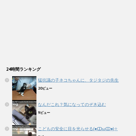
24時間ランキング
猛抗議の子ネコちゃんに、タジタジの先生
20ビュー
なんだこれ？気になってのぞき込む
9ビュー
こどもの安全に目を光らせる(●ↀωↀ●)✧