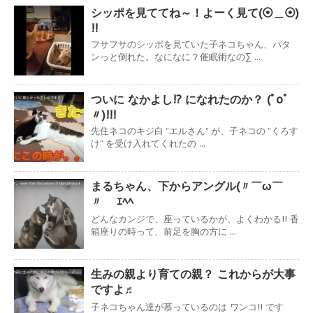
シッポを見ててね～！よーく見て(⦿＿⦿)
!!
フサフサのシッポを見ていた子ネコちゃん、パタ
ンっと倒れた。なになに？催眠術なの∑ ...
ついに なかよし!? になれたのか？ (ﾟoﾟ
〃)!!!
先住ネコのキジ白 ”エルさん” が、子ネコの ”くろす
け” を受け入れてくれたの ...
まるちゃん、下からアングル(〃￣ω￣
〃ゞ ｴﾍﾍ
どんなカンジで、座っているかが、よくわかる!! 香
箱座りの時って、前足を胸の方に ...
生みの親より育ての親？ これからが大事
ですよ♬
子ネコちゃん達が慕っているのは ワンコ!! です