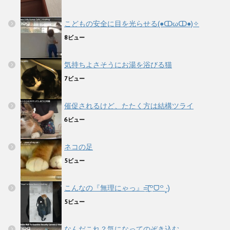
こどもの安全に目を光らせる(●ↀωↀ●)✧
8ビュー
気持ちよさそうにお湯を浴びる猫
7ビュー
催促されるけど、たたく方は結構ツライ
6ビュー
ネコの足
5ビュー
こんなの『無理にゃっ』=͟͟͞͞(꒪ᗜ꒪ ‧̣̥̇)
5ビュー
なんだこれ？気になってのぞき込む