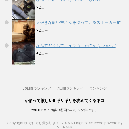
5ビュー
大好きな飼い主さんを待っているストーカー猫
5ビュー
なんでどうして、イラついたのか (。>ㅿ<。)
4ビュー
30日間ランキング
7日間ランキング
ランキング
かまって欲しい!! ギリギリを攻めてくるネコ
YouTube上の猫の動画へのリンク集です。
Copyright© それでも猫が好き！ , 2026 All Rights Reserved.
powerd by
STINGER