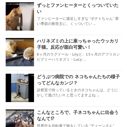
ずっとファンヒーターとくっついていた
い
ファンヒーターに接近しすぎな ”ポテトちゃん” 寒
い季節の救世主に、くっついてい ...
ハリネズミの上に座っちゃったウッカリ
子猫。反応が面白可愛い！
8ヶ月のラグドール・Lilyと、15ヶ月のアフリカン
ピグミーハリネズミ・Lucy ...
どうぶつ病院での ネコちゃんたちの様子
ってどんなカンジ？
診察室で待っているときのネコちゃんは、どうに
かして逃げたい!! と思ってますよね ...
こんなところで、子ネコちゃんに出会う
なんて!?
世界中を自転車で旅をしている ”ディーンさん”