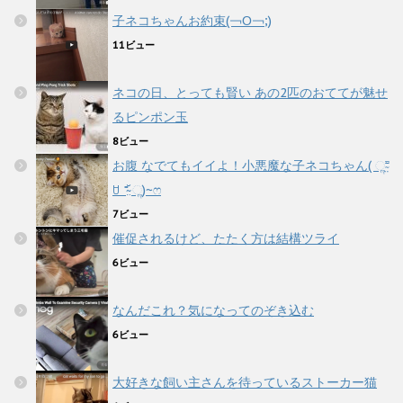
子ネコちゃんお約束(￢Ο￢;)
11ビュー
ネコの日、とっても賢い あの2匹のおててが魅せ
るピンポン玉
8ビュー
お腹 なでてもイイよ！小悪魔な子ネコちゃん( ૢ⁼̴̤̆
ꇴ ⁼̴̤̆ ૢ)~ෆ
7ビュー
催促されるけど、たたく方は結構ツライ
6ビュー
なんだこれ？気になってのぞき込む
6ビュー
大好きな飼い主さんを待っているストーカー猫