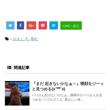
B!
LINEへ送る
-
おもしろ
,
和む
関連記事
『まだ 起きないかなぁ～』寝顔をジーッ
と見つめる(o´罒`o)
パパさん起きないかなぁ、爆睡中のパパさんを見
つめる ”バブルズくん” 愛おしい後 ...