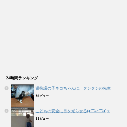
24時間ランキング
猛抗議の子ネコちゃんに、タジタジの先生
36ビュー
こどもの安全に目を光らせる(●ↀωↀ●)✧
11ビュー