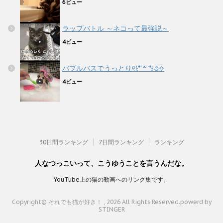
6ビュー
ラップバトル ～ネコって最強説～
4ビュー
バブルバスでうっとり୧꒰*´꒳`*꒱૭✧
4ビュー
30日間ランキング
7日間ランキング
ランキング
人なつっこいって、こうゆうことを言うんだな。
YouTube上の猫の動画へのリンク集です。
Copyright© それでも猫が好き！ , 2026 All Rights Reserved.
powerd by
STINGER