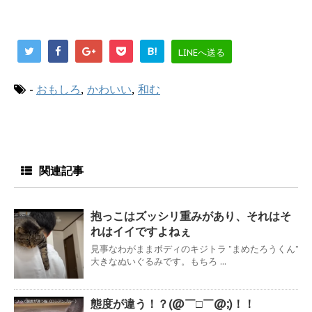
B!
LINEへ送る
-
おもしろ
,
かわいい
,
和む
関連記事
抱っこはズッシリ重みがあり、それはそ
れはイイですよねぇ
見事なわがままボディのキジトラ ”まめたろうくん”
大きなぬいぐるみです。もちろ ...
態度が違う！？(@￣□￣@;)！！