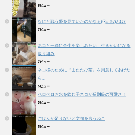
8ビュー
なにと戦う夢を見ていたのかなぁ(☉ε ⊙ﾉ)ﾉ ｴｯ?
7ビュー
ネコと一緒に余生を楽しみたい、生きがいになる
取り組み
7ビュー
ネコ様のために『またたび茶』を用意してあげた
ら…
6ビュー
ペロペロお水を飲む子ネコが反則級の可愛さ！
5ビュー
ごはんが足りないと文句を言うねこ
5ビュー