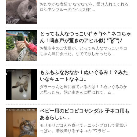
おだやかな表情で なでなでを、受け入れてくれる
ロシアンブルーの ”ビルス様” ...
とっても人なつっこい(° ꈊ °)✧˖° ネコちゃ
ん！鳴き声が驚きのアヒル似( *՞ਊ՞*)ﾉ
お散歩中のご夫婦が、とっても人なつっこいネコ
ちゃん達に会った。なでて欲しかったら ...
もふもふなおなか！ぬいぐるみ！？みた
いなキュートなネコ。
ダラーッんと床に寝ているのは！？ぬいぐるみか
と思ったら、飼い主さんに呼ばれて、ム ...
ベビー用のピコピコサンダル 子ネコ用も
あるらしい..．
モリモリごはんを食べて、ニャンプロして元気い
っぱい。階段降りる子ネコの ”ワラビ ...