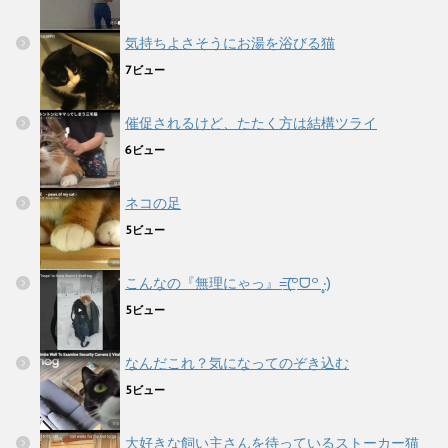
気持ちよさそうにお湯を浴びる猫
7ビュー
催促されるけど、たたく方は結構ツライ
6ビュー
ネコの足
5ビュー
こんなの『無理にゃっ』=͟͟͞͞(꒪ᗜ꒪ ‧̣̥̇)
5ビュー
なんだこれ？気になってのぞき込む
5ビュー
大好きな飼い主さんを待っているストーカー猫