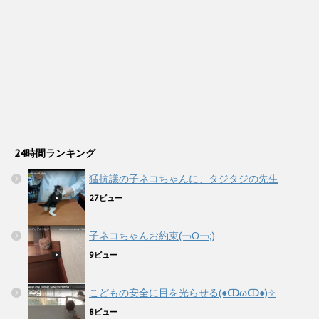
24時間ランキング
猛抗議の子ネコちゃんに、タジタジの先生
27ビュー
子ネコちゃんお約束(￢Ο￢;)
9ビュー
こどもの安全に目を光らせる(●ↀωↀ●)✧
8ビュー