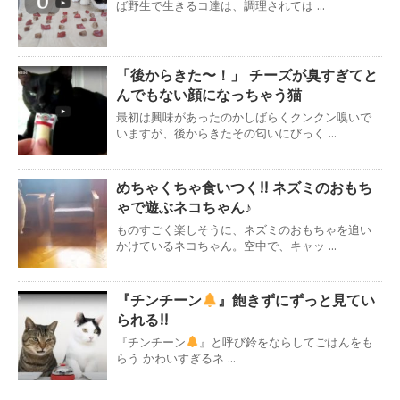
ば野生で生きるコ達は、調理されては ...
「後からきた〜！」 チーズが臭すぎてと
んでもない顔になっちゃう猫
最初は興味があったのかしばらくクンクン嗅いで
いますが、後からきたその匂いにびっく ...
めちゃくちゃ食いつく!! ネズミのおもち
ゃで遊ぶネコちゃん♪
ものすごく楽しそうに、ネズミのおもちゃを追い
かけているネコちゃん。空中で、キャッ ...
『チンチーン
』飽きずにずっと見てい
られる!!
『チンチーン
』と呼び鈴をならしてごはんをも
らう かわいすぎるネ ...