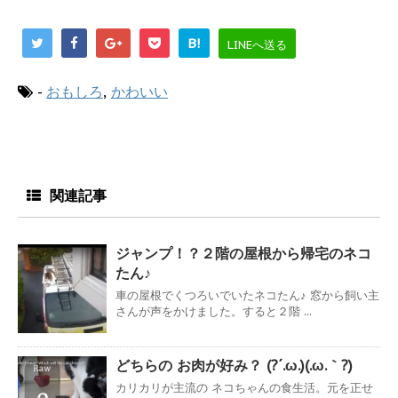
B!
LINEへ送る
-
おもしろ
,
かわいい
関連記事
ジャンプ！？２階の屋根から帰宅のネコ
たん♪
車の屋根でくつろいでいたネコたん♪ 窓から飼い主
さんが声をかけました。すると２階 ...
どちらの お肉が好み？ (?´.ω.)(.ω.｀?)
カリカリが主流の ネコちゃんの食生活。元を正せ