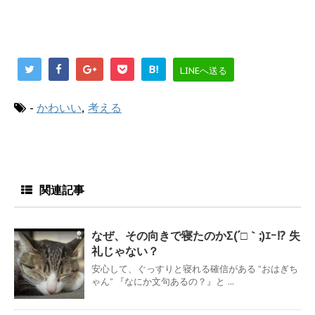
B!
LINEへ送る
-
かわいい
,
考える
関連記事
なぜ、その向きで寝たのかΣ(´□｀;)ｴｰ!? 失
礼じゃない？
安心して、ぐっすりと寝れる確信がある ”おはぎち
ゃん” 『なにか文句あるの？』と ...