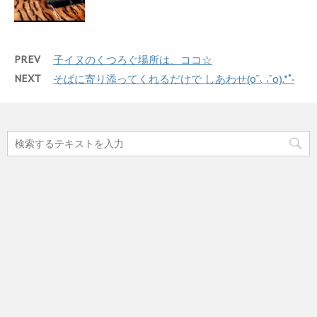
PREV
子イヌのくつろぐ場所は、ココ☆
NEXT
そばに寄り添ってくれるだけで しあわせ(o˘◡˘o).*˚‧