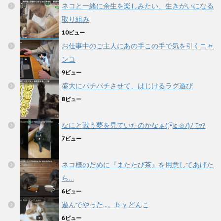
ネコと一緒に余生を楽しみたい、生きがいになる
取り組み
10ビュー
お仕事中のご主人にあの手この手で気を引くニャ
ンコ
9ビュー
盛大にパチパチさせて、はじけるラグ遊び
8ビュー
なにと戦う夢を見ていたのかなぁ(☉ε ⊙ﾉ)ﾉ ｴｯ?
7ビュー
ネコ様のために『またたび茶』を用意してあげた
ら…
6ビュー
遊んでやった...。ｂｙどんこ
6ビュー