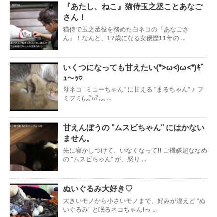
『あたし、ねこ』猫侍玉之丞ことあなご
さん！
猫侍で玉之丞役を務めた白ネコの『あなごさ
ん』！なんと、17歳になる女優歴11年の ...
いくつになっても甘えたい(*>ω<)ω<*)ｷﾞ
ｭ～ｯ♡
母ネコ ”ミューちゃん” に甘える ”まるちゃん” ♪ フ
ミフミ(灬´ิω´ิ灬 ...
甘えんぼうの ”ムスビちゃん” にはかない
ません。
先に寝かしつけて、いなくなって!! ご機嫌超ななめ
の ”ムスビちゃん” が、怒り ...
ぬいぐるみ大好き♡
大きいモノから小さいモノまで、好みが違えど ”ぬ
いぐるみ” と眠るネコちゃん!っ ...